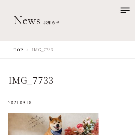
News
お知らせ
TOP
お部屋
TOP
IMG_7733
お食事
記念日
IMG_7733
ワンちゃん
ご料金
2021.09.18
アクセス
Q&A